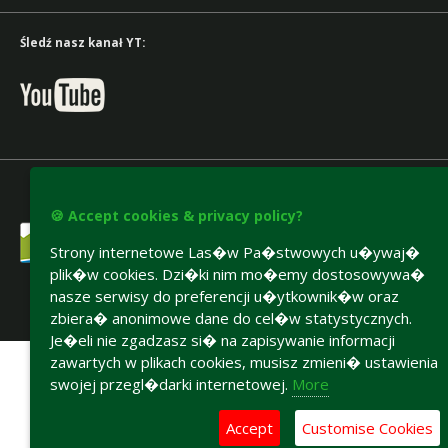
Śledź nasz kanał YT:
🍪 Accept cookies & privacy policy?
Strony internetowe Las�w Pa�stwowych u�ywaj�
plik�w cookies. Dzi�ki nim mo�emy dostosowywa�
nasze serwisy do preferencji u�ytkownik�w oraz
zbiera� anonimowe dane do cel�w statystycznych.
Accesibility declaration
Je�eli nie zgadzasz si� na zapisywanie informacji
zawartych w plikach cookies, musisz zmieni� ustawienia
swojej przegl�darki internetowej.
More
Accept
Customise Cookies