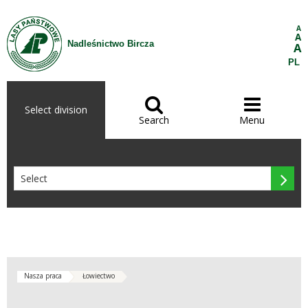
Skip to Content
A
A
Nadleśnictwo Bircza
A
PL


Select division
Search
Menu

Nasza praca
Łowiectwo