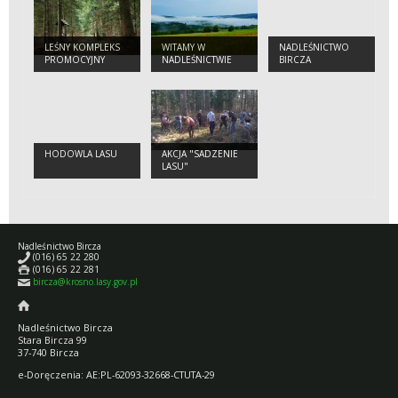
LEŚNY KOMPLEKS
WITAMY W
NADLEŚNICTWO
PROMOCYJNY
NADLEŚNICTWIE
BIRCZA
"LASY
BIRCZA
BIRCZAŃSKIE"
HODOWLA LASU
AKCJA "SADZENIE
LASU"
Nadleśnictwo Bircza
(016) 65 22 280
(016) 65 22 281
bircza@krosno.lasy.gov.pl
Nadleśnictwo Bircza
Stara Bircza 99
37-740 Bircza
e-Doręczenia:
AE:PL-62093-32668-CTUTA-29